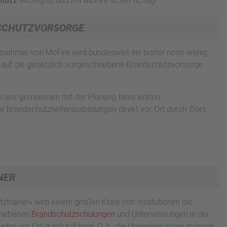
hutz
wichtig ist und mit McFire sicher richtig!
DSCHUTZVORSORGE
nznehmer von McFire wird bundesweit ein bisher noch wenig
 auf die gesetzlich vorgeschriebene Brandschutzvorsorge
e uns gemeinsam mit der Planung Ihres ersten
ie Brandschutzhelferausbildungen direkt vor Ort durch. Dort,
NER
trainer« wird einem großen Kreis von Institutionen die
hriebenen
Brandschutzschulungen
und Unterweisungen in der
iter vor Ort durchzuführen. D. h., die Unterweisungen müssen