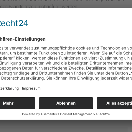
genden Brandplätze durchgeführt werden.
liche Brände werden mit Propangas realistisch simuliert) wird
eoretische und praktische Unterweisung erfolgt durch geschultes
hrleute ).