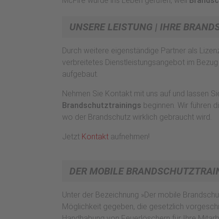
McFire wurde ins Leben gerufen, weil
Brandsc
UNSERE LEISTUNG | IHRE BRAN
Durch weitere eigenständige Partner als Lize
verbreitetes Dienstleistungsangebot im Bezug
aufgebaut.
Nehmen Sie Kontakt mit uns auf und lassen Si
Brandschutztrainings
beginnen. Wir führen d
wo der Brandschutz wirklich gebraucht wird.
Jetzt
Kontakt
aufnehmen!
DER MOBILE BRANDSCHUTZTRAI
Unter der Bezeichnung »Der mobile Brandschutz
Möglichkeit gegeben, die gesetzlich vorgesc
Handhabung von Feuerlöschern für Ihre Mitarbe