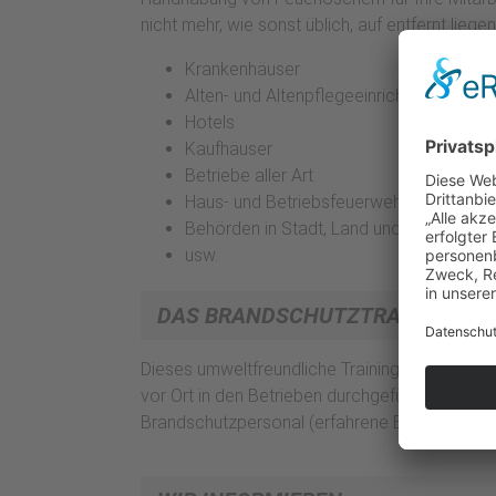
nicht mehr, wie sonst üblich, auf entfernt lie
Krankenhäuser
Alten- und Altenpflegeeinrichtungen
Hotels
Kaufhäuser
Betriebe aller Art
Haus- und Betriebsfeuerwehren
Behörden in Stadt, Land und Bund
usw.
DAS BRANDSCHUTZTRAINING
Dieses umweltfreundliche Training (unterschied
vor Ort in den Betrieben durchgeführt. Die th
Brandschutzpersonal (erfahrene Berufsfeuerwe